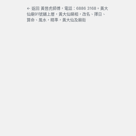
← 返回 黃晉虎師傅，電話：6886 3168。黃大
仙廟91號舖上層，黃大仙睇相，改名、擇日、
算命、風水，精準，黃大仙及廟街