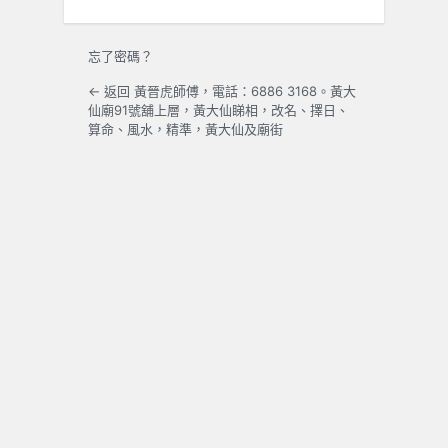
忘了密碼？
← 返回 黃晉虎師傅，電話：6886 3168。黃大
仙廟91號舖上層，黃大仙睇相，改名、擇日、
算命、風水，精準，黃大仙及廟街