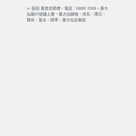
← 返回 黃晉虎師傅，電話：6886 3168。黃大
仙廟91號舖上層，黃大仙睇相，改名、擇日、
算命、風水，精準，黃大仙及廟街